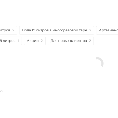
литров
2
Вода 19 литров в многоразовой таре
2
Артезианс
19 литров
1
Акции
2
Для новых клиентов
2
КУ