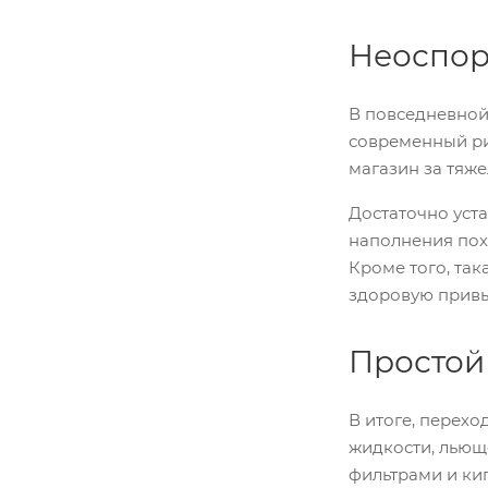
Неоспор
В повседневной
современный ри
магазин за тяж
Достаточно уста
наполнения похо
Кроме того, так
здоровую привы
Простой
В итоге, перехо
жидкости, льюще
фильтрами и ки