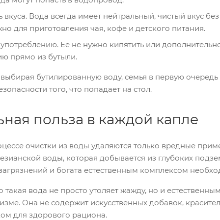
 вкуса. Вода всегда имеет нейтральный, чистый вкус бе
но для приготовления чая, кофе и детского питания.
 употреблению. Ее не нужно кипятить или дополнительн
ю прямо из бутыли.
выбирая бутилированную воду, семья в первую очередь 
езопасности того, что попадает на стол.
ьная польза в каждой капле
оцессе очистки из воды удаляются только вредные прим
ртезианской воды, которая добывается из глубоких подз
загрязнений и богата естественным комплексом необх
то такая вода не просто утоляет жажду, но и естестве
изме. Она не содержит искусственных добавок, красител
ом для здорового рациона.