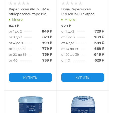
Карельская PREMIUM в
Вода Карельская
одноразовой таре 19л.
PREMIUM 19 литров
Много
Много
849
₽
729
₽
849
₽
729
₽
от 1 до 2
от 1 до 2
829
₽
709
₽
от 3 до 3
от 3 до 3
799
₽
689
₽
от 4 до 9
от 4 до 9
779
₽
669
₽
от 10 до 19
от 10 до 19
759
₽
649
₽
от 20 до 39
от 20 до 39
739
₽
629
₽
от 40
от 40
КУПИТЬ
КУПИТЬ