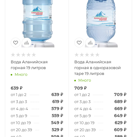
Вода Аланийская
Вода Аланийская
горная 19 литров
горная в одноразовой
таре 19 литров
Много
Много
639
₽
709
₽
639
₽
709
₽
от 1 до 2
от 1 до 2
619
₽
689
₽
от 3 до 3
от 3 до 3
579
₽
669
₽
от 4 до 4
от 4 до 4
559
₽
649
₽
от 5 до 9
от 5 до 9
549
₽
629
₽
от 10 до 19
от 10 до 19
529
₽
609
₽
от 20 до 39
от 20 до 39
509
₽
589
₽
от 40
от 40