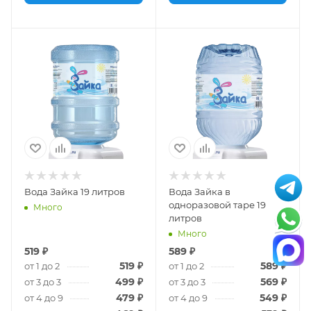
Вода Зайка 19 литров
Вода Зайка в
одноразовой таре 19
Много
литров
Много
519
₽
589
₽
519
₽
589
₽
от 1 до 2
от 1 до 2
499
₽
569
₽
от 3 до 3
от 3 до 3
479
₽
549
₽
от 4 до 9
от 4 до 9