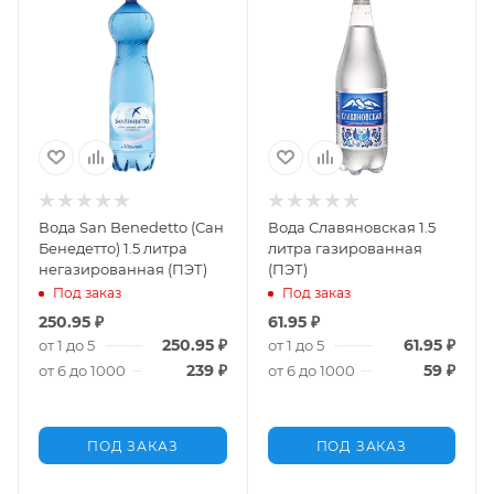
Вода San Benedetto (Сан
Вода Славяновская 1.5
Бенедетто) 1.5 литра
литра газированная
негазированная (ПЭТ)
(ПЭТ)
Под заказ
Под заказ
250.95
₽
61.95
₽
250.95
₽
61.95
₽
от 1 до 5
от 1 до 5
239
₽
59
₽
от 6 до 1000
от 6 до 1000
ПОД ЗАКАЗ
ПОД ЗАКАЗ