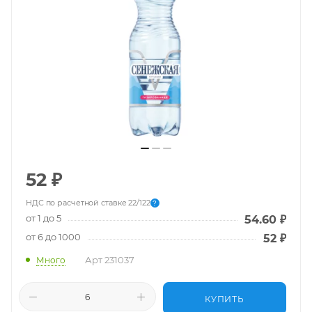
52
₽
НДС по расчетной ставке 22/122
?
от 1 до 5
54.60
₽
от 6 до 1000
52
₽
Арт
231037
Много
КУПИТЬ