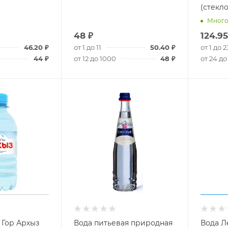
(стекло
Мног
48
₽
124.95
46.20
₽
от 1 до 11
50.40
₽
от 1 до 2
44
₽
от 12 до 1000
48
₽
от 24 до
 Гор Архыз
Вода питьевая природная
Вода Л