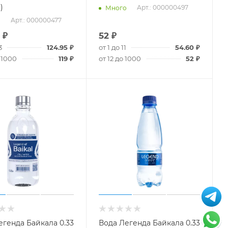
)
Арт.: 000000497
Много
Арт.: 000000477
о
₽
52
₽
3
124.95
₽
от 1 до 11
54.60
₽
 1000
119
₽
от 12 до 1000
52
₽
егенда Байкала 0.33
Вода Легенда Байкала 0.33