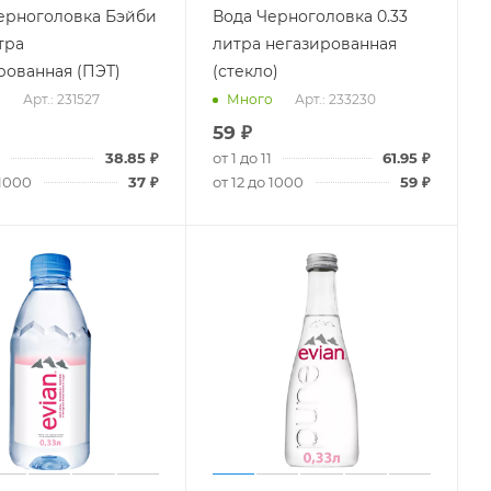
ерноголовка Бэйби
Вода Черноголовка 0.33
тра
литра негазированная
рованная (ПЭТ)
(стекло)
Арт.: 231527
Арт.: 233230
о
Много
59
₽
38.85
₽
от 1 до 11
61.95
₽
 1000
37
₽
от 12 до 1000
59
₽