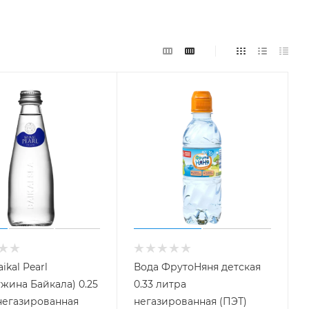
ikal Pearl
Вода ФрутоНяня детская
жина Байкала) 0.25
0.33 литра
негазированная
негазированная (ПЭТ)