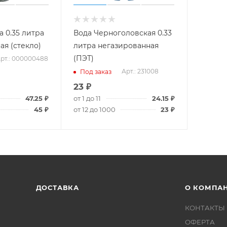
 0.35 литра
Вода Черноголовская 0.33
ая (стекло)
литра негазированная
(ПЭТ)
рт.: 000000488
Арт.: 231008
Под заказ
23
₽
47.25
₽
от 1 до 11
24.15
₽
45
₽
от 12 до 1000
23
₽
ДОСТАВКА
О КОМПА
КОНТАКТЫ
ОФЕРТА