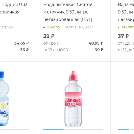
 Родник 0.33
Вода питьевая Святой
Вода Ч
рованная
Источник 0.33 литра
0.33 ли
негазированная (ПЭТ)
негази
: 228918
Арт.: 000003331
Много
Мног
39
₽
37
₽
34.65
₽
от 1 до 11
40.95
₽
от 1 до 11
33
₽
от 12 до 1000
39
₽
от 12 до