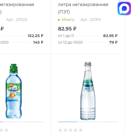
негазированная
литра негазированная
)
(ПЭТ)
Арт.: 231323
Арт.: 231319
о
Много
₽
82.95
₽
152.25
₽
от 1 до 11
82.95
₽
 1000
145
₽
от 12 до 1000
79
₽