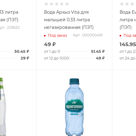
33 литра
Вода Архыз Vita для
Вода Ev
ая (ПЭТ)
малышей 0.33 литра
литра 
негазированная (ПЭТ)
(ПЭТ)
рт.: 229632
Арт.: 000000491
Под заказ
Под за
49
₽
145.95
30.45
₽
от 1 до 11
51.45
₽
от 1 до 2
29
₽
от 12 до 1000
49
₽
от 24 до