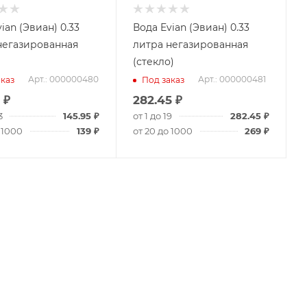
ian (Эвиан) 0.33
Вода Evian (Эвиан) 0.33
негазированная
литра негазированная
(стекло)
Арт.: 000000480
Арт.: 000000481
каз
Под заказ
₽
282.45
₽
3
145.95
₽
от 1 до 19
282.45
₽
 1000
139
₽
от 20 до 1000
269
₽