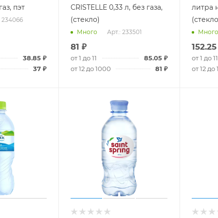
газ, пэт
СRISTELLE 0,33 л, без газа,
литра 
(стекло)
(стекло
: 234066
Арт.: 233501
Много
Мног
81
₽
152.25
38.85
₽
от 1 до 11
85.05
₽
от 1 до 11
37
₽
от 12 до 1000
81
₽
от 12 до