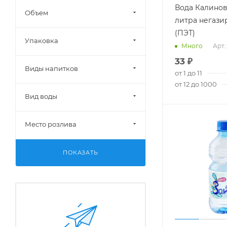
Вода Калинов
Объем
литра негази
(ПЭТ)
Упаковка
Арт.
Много
33
₽
Виды напитков
от 1 до 11
от 12 до 1000
Вид воды
Место розлива
ПОКАЗАТЬ