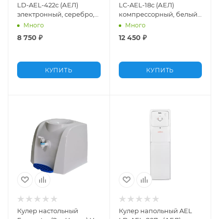
LD-AEL-422c (АЕЛ)
LC-AEL-18c (АЕЛ)
электронный, серебро,
компрессорный, белый,
со шкафчиком
со шкафчиком
Много
Много
8 750
₽
12 450
₽
КУПИТЬ
КУПИТЬ
Кулер настольный
Кулер напольный AEL