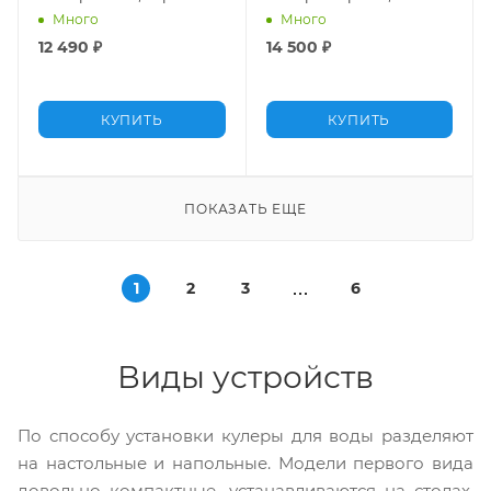
белым, нижняя загрузка
черный, с
Много
Много
холодильником
12 490
₽
14 500
₽
КУПИТЬ
КУПИТЬ
ПОКАЗАТЬ ЕЩЕ
1
2
3
6
Виды устройств
По способу установки кулеры для воды разделяют
на настольные и напольные. Модели первого вида
довольно компактные, устанавливаются на столах,