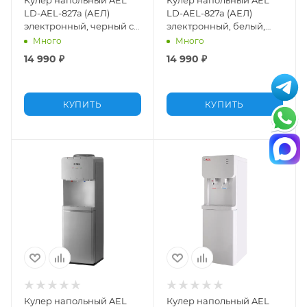
LD-AEL-827a (АЕЛ)
LD-AEL-827a (АЕЛ)
электронный, черный с
электронный, белый,
серебром, нижняя
нижняя загрузка
Много
Много
загрузка
14 990
₽
14 990
₽
КУПИТЬ
КУПИТЬ
Кулер напольный AEL
Кулер напольный AEL