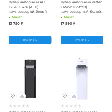
Кулер напольный AEL
Кулер напольный Vatten
LC-AEL-420 (АЕЛ)
L45WK (Ваттен)
компрессорый, белый
компрессорный, белый
с черным, нижняя
Много
Много
загрузка
13 750
₽
17 990
₽
КУПИТЬ
КУПИТЬ
Кулер напольный AEL
Кулер напольный AEL