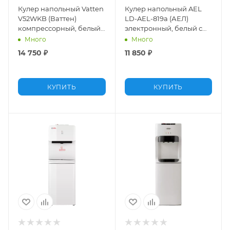
Кулер напольный Vatten
Кулер напольный AEL
V52WKB (Ваттен)
LD-AEL-819a (АЕЛ)
компрессорный, белый
электронный, белый с
с серебром, с
серебром, нижняя
Много
Много
холодильником
загрузка
14 750
₽
11 850
₽
КУПИТЬ
КУПИТЬ