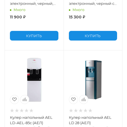
электронный, черный,
электронный, черный с
нижняя загрузка
золотом, нижняя
Много
Много
загрузка
11 900
₽
15 300
₽
КУПИТЬ
КУПИТЬ
Кулер напольный AEL
Кулер напольный AEL
LD-AEL-85c (АЕЛ)
LD 28 (АЕЛ)