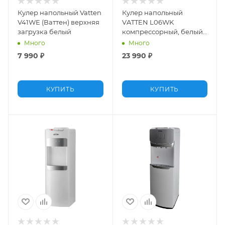
Кулер напольный Vatten
Кулер напольный
V41WE (Ваттен) верхняя
VATTEN L06WK
загрузка белый
компрессорный, белый,
нижняя загрузка
Много
Много
7 990
₽
23 990
₽
КУПИТЬ
КУПИТЬ