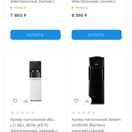
электронный, белый с
электронный, синий с
черным, со шкафчиком
серебром
Много
Много
7 800
₽
8 590
₽
КУПИТЬ
КУПИТЬ
Кулер напольный AEL
Кулер напольный Vatten
LD-AEL-805a (АЕЛ)
V02NKB (Ваттен)
электронный, черный с
компрессорный,