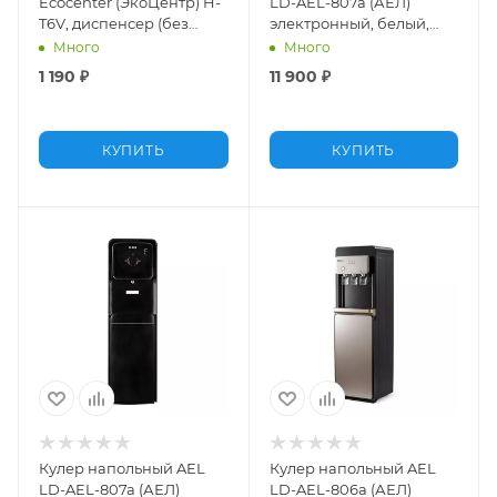
Ecocenter (ЭкоЦентр) H-
LD-AEL-807a (АЕЛ)
T6V, диспенсер (без
электронный, белый,
нагрева и охлаждения),
нижняя загрузка
Много
Много
белый
1 190
₽
11 900
₽
КУПИТЬ
КУПИТЬ
Кулер напольный AEL
Кулер напольный AEL
LD-AEL-807a (АЕЛ)
LD-AEL-806a (АЕЛ)