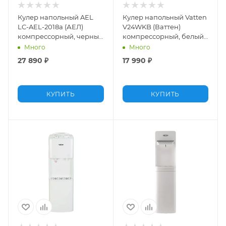
Кулер напольный AEL
Кулер напольный Vatten
LC-AEL-2018a (АЕЛ)
V24WKB (Ваттен)
компрессорный, черный
компрессорный, белый,
с серебром, c
с холодильником
Много
Много
ледогенератором,
27 890
₽
17 990
₽
нижняя загрузка
КУПИТЬ
КУПИТЬ