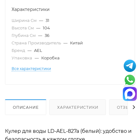
Характеристики
Ширина См
—
31
Высота См
—
104
Глубина См
—
36
Страна Производитель
—
Китай
Бренд
—
AEL
Упаковка
—
Коробка
Все характеристики
ОПИСАНИЕ
ХАРАКТЕРИСТИКИ
ОТЗЫВЫ
Кулер для воды LD-AEL-827a (белый): удобство и
безопасность в каждом глотке.