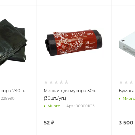
сора 240 л.
Мешки для мусора 30л.
Бумага
(30шт./уп.)
: 228980
Мног
Арт.: 000001013
Много
52
₽
3 500