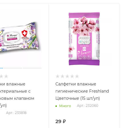
ки влажные
Салфетки влажные
ктериальные с
гигиенические Freshland
ковым клапаном
Цветочные (15 шт/уп)
/уп)
Арт.: 232060
Много
Арт.: 233818
о
29
₽