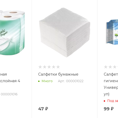
тная
Салфетки бумажные
Салфет
хслойная 4
гигиен
Арт.: 000001022
Много
Универ
уп)
: 000001016
Под за
47
₽
99
₽