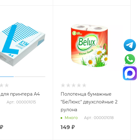
 для принтера А4
Полотенца бумажные
"БеЛюкс" двухслойные 2
Арт.: 000001015
о
рулона
Арт.: 000001018
Много
₽
149
₽