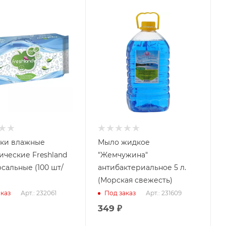
ки влажные
Мыло жидкое
ические Freshland
"Жемчужина"
сальные (100 шт/
антибактериальное 5 л.
(Морская свежесть)
Арт.: 232061
Арт.: 231609
каз
Под заказ
349
₽