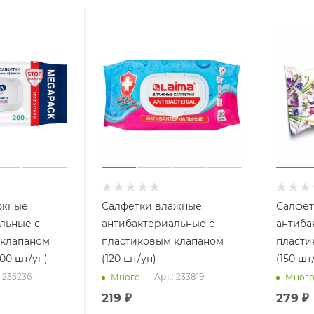
ажные
Салфетки влажные
Салфет
льные с
антибактериальные с
антиба
 клапаном
пластиковым клапаном
пласти
200 шт/уп)
(120 шт/уп)
(150 шт
: 235236
Арт.: 233819
Много
Мног
219
₽
279
₽