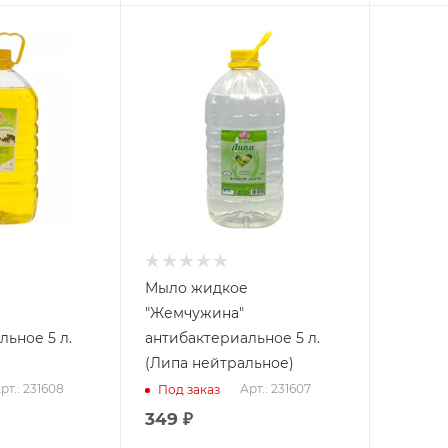
Мыло жидкое
"Жемчужина"
льное 5 л.
антибактериальное 5 л.
(Липа нейтральное)
рт.: 231608
Арт.: 231607
Под заказ
349
₽