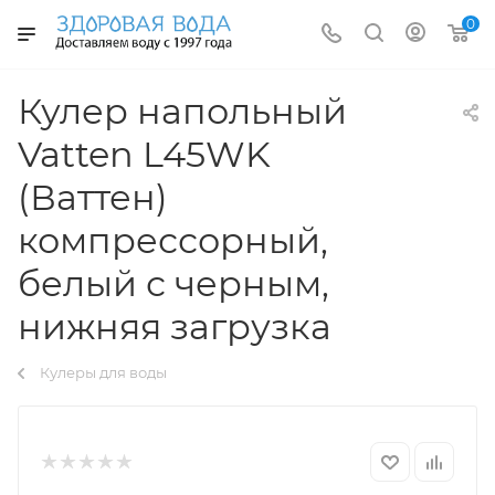
0
Кулер напольный
Vatten L45WK
(Ваттен)
компрессорный,
белый с черным,
нижняя загрузка
Кулеры для воды