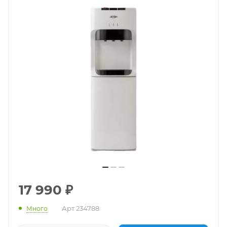
17 990
₽
Арт
234788
Много