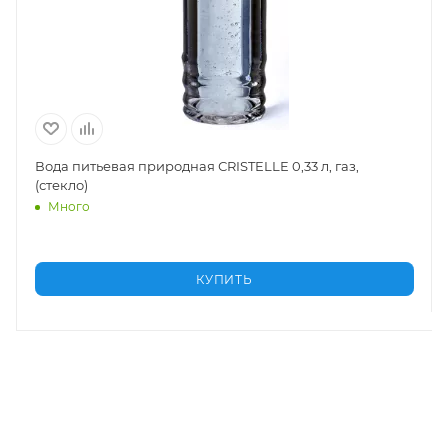
риродная СRISTELLE 0,33 л, газ,
Вода Легенда Байка
Много
КУПИТЬ