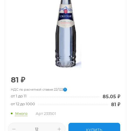
81
₽
НДС по расчетной ставке 22/122
?
от 1 до 11
85.05
₽
от 12 до 1000
81
₽
Арт
233501
Много
КУПИТЬ