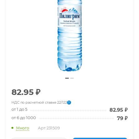
82.95
₽
НДС по расчетной ставке 22/122
?
от 1 до 5
82.95
₽
от 6 до 1000
79
₽
Арт
231509
Много