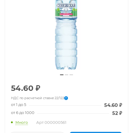
54.60
₽
НДС по расчетной ставке 22/122
?
от 1 до 5
54.60
₽
от 6 до 1000
52
₽
Арт
000000561
Много