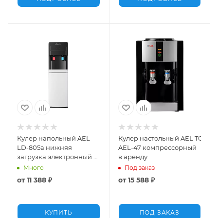
Кулер напольный AEL
Кулер настольный AEL TC-
LD-805a нижняя
AEL-47 компрессорный
загрузка электронный в
в аренду
аренду
Много
Под заказ
от
11 388 ₽
от
15 588 ₽
КУПИТЬ
ПОД ЗАКАЗ