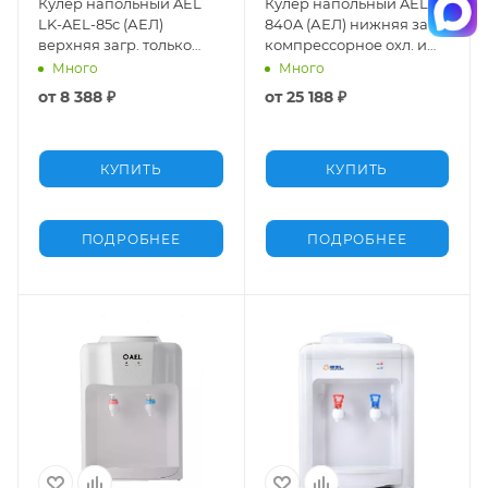
Кулер напольный AEL
Кулер напольный AEL
LK-AEL-85c (АЕЛ)
840A (АЕЛ) нижняя загр.
верхняя загр. только
компрессорное охл. и
нагрев черный Premium
нагрев белый Premium
Много
Много
в аренду
в аренду
от
8 388 ₽
от
25 188 ₽
КУПИТЬ
КУПИТЬ
ПОДРОБНЕЕ
ПОДРОБНЕЕ