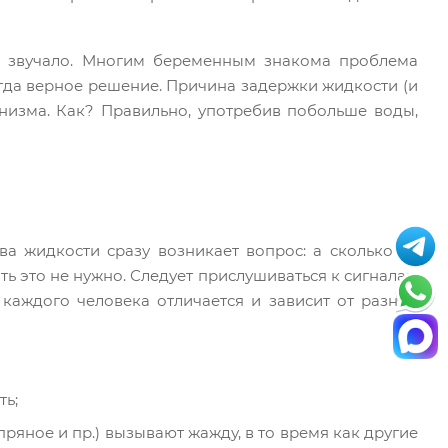
и звучало. Многим беременным знакома проблема
егда верное решение. Причина задержки жидкости (и
ганизма. Как? Правильно, употребив побольше воды,
ва жидкости сразу возникает вопрос: а сколько ее
ть это не нужно. Следует прислушиваться к сигналам
 каждого человека отличается и зависит от разных
ть;
ряное и пр.) вызывают жажду, в то время как другие