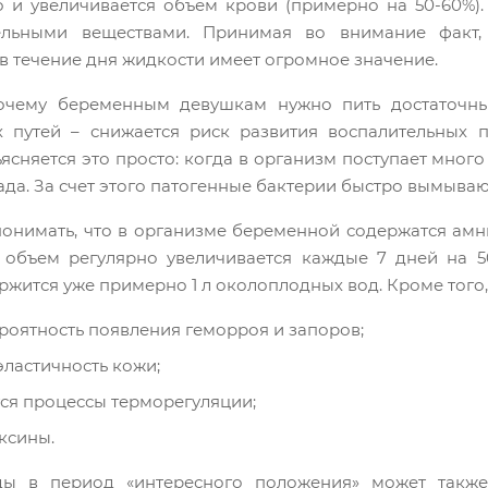
о и увеличивается объем крови (примерно на 50-60%)
льными веществами. Принимая во внимание факт,
в течение дня жидкости имеет огромное значение.
очему беременным девушкам нужно пить достаточны
 путей – снижается риск развития воспалительных п
сняется это просто: когда в организм поступает много 
да. За счет этого патогенные бактерии быстро вымываю
понимать, что в организме беременной содержатся амн
 объем регулярно увеличивается каждые 7 дней на 5
ржится уже примерно 1 л околоплодных вод. Кроме того,
роятность появления геморроя и запоров;
эластичность кожи;
ся процессы терморегуляции;
ксины.
ды в период «интересного положения» может также