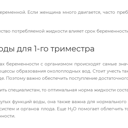
еременной. Если женщина много двигается, часто пребы
ество потребляемой жидкости влияет срок беременности.
ды для 1-го триместра
ах беременности с организмом происходят самые знач
оцессы образования околоплодных вод. Стоит учесть та
де. Поэтому важно обеспечить поступление достаточного
ить специалистам, то оптимальная норма жидкости составл
тых функций воды, она также важна для нормального 
истем и органов плода. Еще H
O помогает облегчить т
2
ности.