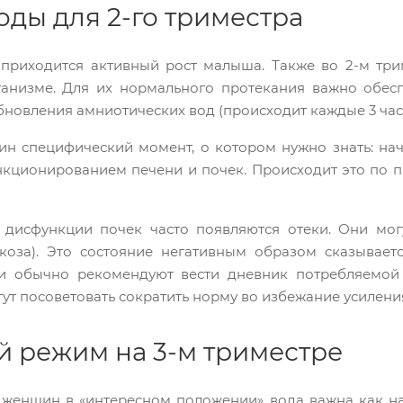
оды для 2-го триместра
 приходится активный рост малыша. Также во 2-м тр
анизме. Для их нормального протекания важно обесп
бновления амниотических вод (происходит каждые 3 час
ин специфический момент, о котором нужно знать: на
кционированием печени и почек. Происходит это по п
дисфункции почек часто появляются отеки. Они могу
коза). Это состояние негативным образом сказывает
чи обычно рекомендуют вести дневник потребляемой
гут посоветовать сократить норму во избежание усилени
й режим на 3-м триместре
 женщин в «интересном положении» вода важна как на р