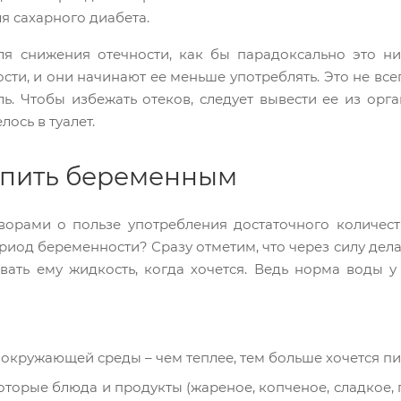
я сахарного диабета.
ля снижения отечности, как бы парадоксально это н
сти, и они начинают ее меньше употреблять. Это не вс
оль. Чтобы избежать отеков, следует вывести ее из ор
лось в туалет.
 пить беременным
ворами о пользе употребления достаточного количест
риод беременности? Сразу отметим, что через силу дела
вать ему жидкость, когда хочется. Ведь норма воды у
окружающей среды – чем теплее, тем больше хочется пи
оторые блюда и продукты (жареное, копченое, сладкое, п