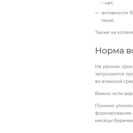
– нет;
активности б
чаще.
Также на колич
Норма во
На ранних срок
запускаются пр
во влажной сре
Важно: если вер
Помимо упомяну
формирования с
месяцы беремен