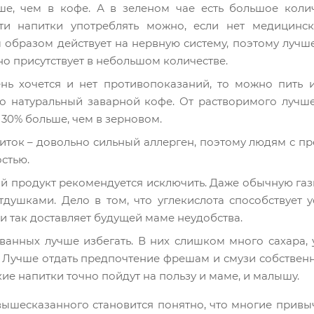
ше, чем в кофе. А в зеленом чае есть большое колич
и напитки употреблять можно, если нет медицинс
образом действует на нервную систему, поэтому лучше
но присутствует в небольшом количестве.
ень хочется и нет противопоказаний, то можно пить 
о натуральный заварной кофе. От растворимого лучше
 30% больше, чем в зерновом.
питок – довольно сильный аллерген, поэтому людям с 
стью.
ой продукт рекомендуется исключить. Даже обычную гази
тдушками. Дело в том, что углекислота способствует
 и так доставляет будущей маме неудобства.
ванных лучше избегать. В них слишком много сахара, у
 Лучше отдать предпочтение фрешам и смузи собственн
ие напитки точно пойдут на пользу и маме, и малышу.
вышесказанного становится понятно, что многие привы