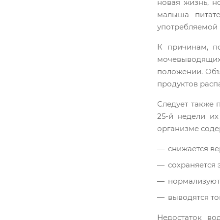
новая жизнь, н
малыша питате
употребляемой 
К причинам, п
мочевыводящих
положении. Объя
продуктов распа
Следует также 
25-й недели их
организме соде
снижается ве
сохраняется 
нормализуют
выводятся то
Недостаток во