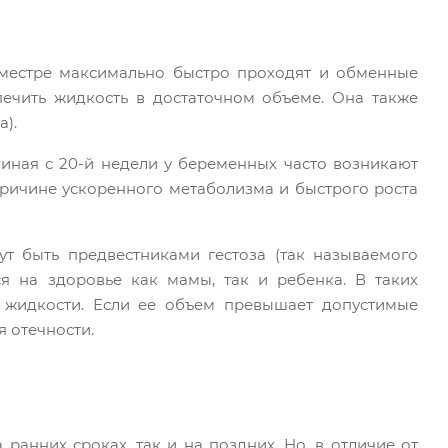
иместре максимально быстро проходят и обменные
ечить жидкость в достаточном объеме. Она также
а).
чиная с 20-й недели у беременных часто возникают
ричине ускоренного метаболизма и быстрого роста
т быть предвестниками гестоза (так называемого
ся на здоровье как мамы, так и ребенка. В таких
 жидкости. Если ее объем превышает допустимые
я отечности.
анних сроках, так и на поздних. Но, в отличие от