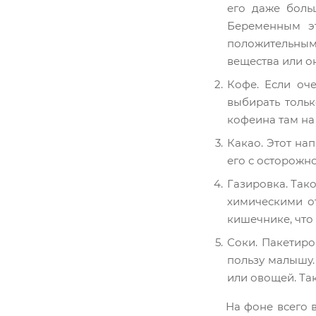
его даже боль
Беременным эт
положительным 
вещества или о
Кофе. Если оч
выбирать тольк
кофеина там на
Какао. Этот на
его с осторожно
Газировка. Так
химическими о
кишечнике, что
Соки. Пакетиро
пользу малышу.
или овощей. Так
На фоне всего 