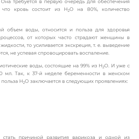
. Она требуется в первую очередь для обеспечения
 что кровь состоит из H
O на 80%, количество
2
й объем воды, относится и польза для здоровья
роцессов, от которых часто страдают женщины в
жидкости, то усиливается экскреция, т. е. выведение
тся, не успевая спровоцировать воспаление.
иотические воды, состоящие на 99% из H
O. И уже с
2
0 мл. Так, к 37-й неделе беременности в женском
 польза H
O заключается в следующих проявлениях:
2
 стать причиной развития варикоза и одной из