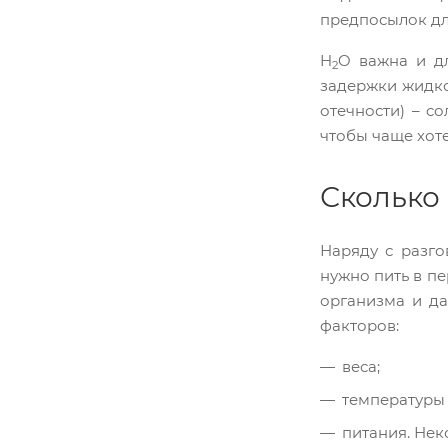
предпосылок дл
H
O важна и д
2
задержки жидко
отечности) – с
чтобы чаще хоте
Сколько
Наряду с разго
нужно пить в пе
организма и да
факторов:
веса;
температуры 
питания. Нек