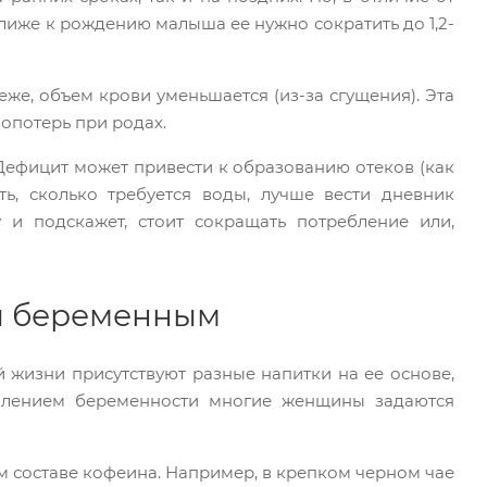
лиже к рождению малыша ее нужно сократить до 1,2-
е, объем крови уменьшается (из-за сгущения). Эта
опотерь при родах.
я. Дефицит может привести к образованию отеков (как
ь, сколько требуется воды, лучше вести дневник
и подскажет, стоит сокращать потребление или,
ы беременным
й жизни присутствуют разные напитки на ее основе,
уплением беременности многие женщины задаются
м составе кофеина. Например, в крепком черном чае