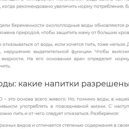
, когда рекомендовано увеличить норму потребления, б
дели беременности околоплодные воды обновляются реж
ложена природой, чтобы защитить маму от больших кров
то отказываться от воды, если хочется пить, тоже нельз
), нарушению выделительной функции. Чтобы выяснит
 жидкости. На его основании врач определит норму 
чить.
оды: какие напитки разрешен
O – это основа всего живого. Но, помимо воды, в наше
ивыкли употреблять в повседневной жизни. С наст
ожно пить и от чего следует отказаться. Разберемся:
 разных видов и отличается степенью содержания в свое