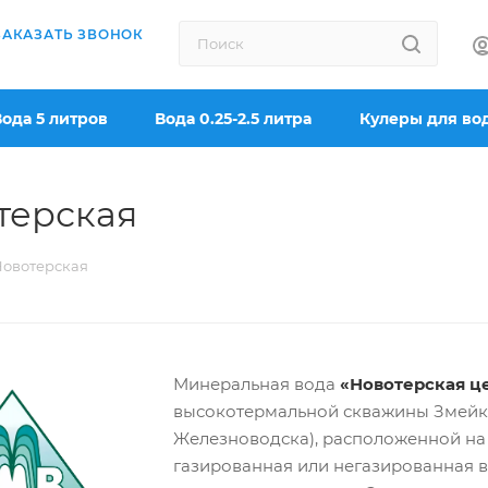
ЗАКАЗАТЬ ЗВОНОК
Вода 5 литров
Вода 0.25-2.5 литра
Кулеры для во
терская
Новотерская
Минеральная вода
«Новотерская ц
высокотермальной скважины Змейк
Железноводска), расположенной на 
газированная или негазированная 