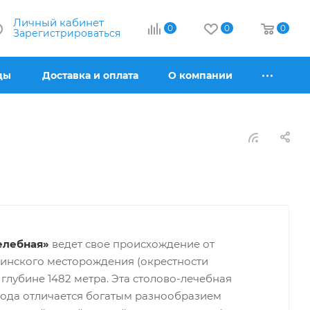
Личный кабинет
0
0
0
Зарегистрироваться
ды
Доставка и оплата
О компании
елебная»
ведет свое происхождение от
инского месторождения (окрестности
глубине 1482 метра. Эта столово-лечебная
вода отличается богатым разнообразием