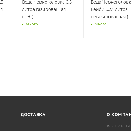
.5
Вода Черноголовка 0.5
Вода Черноголовк
ая
литра газированная
Бэйби 0.33 литра
(ПЭТ)
негазированная (
Много
Много
ДОСТАВКА
О КОМПА
КОНТАКТЫ