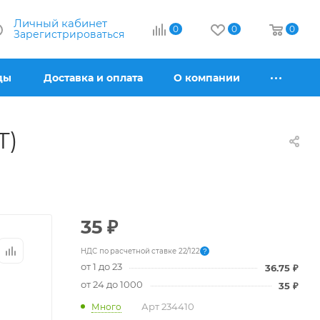
Личный кабинет
0
0
0
Зарегистрироваться
ды
Доставка и оплата
О компании
Т)
35
₽
НДС по расчетной ставке 22/122
?
от 1 до 23
36.75
₽
от 24 до 1000
35
₽
Арт
234410
Много