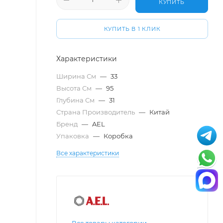
КУПИТЬ
КУПИТЬ В 1 КЛИК
Характеристики
Ширина См
—
33
Высота См
—
95
Глубина См
—
31
Страна Производитель
—
Китай
Бренд
—
AEL
Упаковка
—
Коробка
Все характеристики