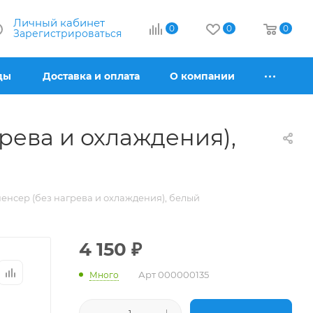
Личный кабинет
0
0
0
Зарегистрироваться
ды
Доставка и оплата
О компании
рева и охлаждения),
пенсер (без нагрева и охлаждения), белый
4 150
₽
Арт
000000135
Много