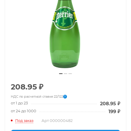
208.95
₽
НДС по расчетной ставке 22/122
?
от 1 до 23
208.95
₽
от 24 до 1000
199
₽
Арт
000000482
Под заказ