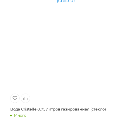
Вода Ессентуки №4 1 литра газированная (ПЭТ)
В
(
Много