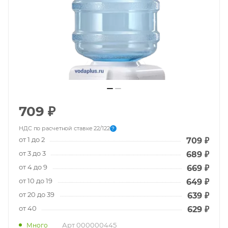
709
₽
НДС по расчетной ставке 22/122
?
от 1 до 2
709
₽
от 3 до 3
689
₽
от 4 до 9
669
₽
от 10 до 19
649
₽
от 20 до 39
639
₽
от 40
629
₽
Арт
000000445
Много