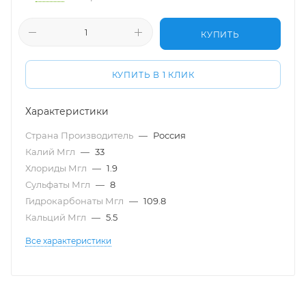
КУПИТЬ
КУПИТЬ В 1 КЛИК
Характеристики
Страна Производитель
—
Россия
Калий Мгл
—
33
Хлориды Мгл
—
1.9
Сульфаты Мгл
—
8
Гидрокарбонаты Мгл
—
109.8
Кальций Мгл
—
5.5
Все характеристики