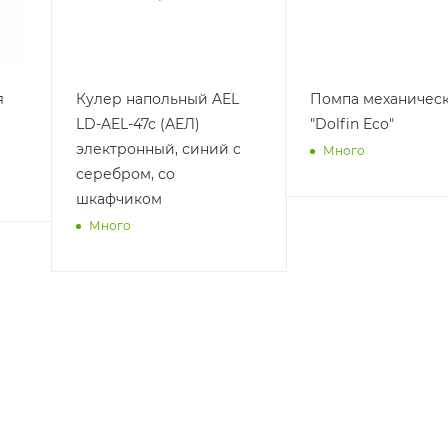
я
Кулер напольный AEL
Помпа механичес
LD-AEL-47c (АЕЛ)
"Dolfin Eco"
электронный, синий с
Много
серебром, со
шкафчиком
Много