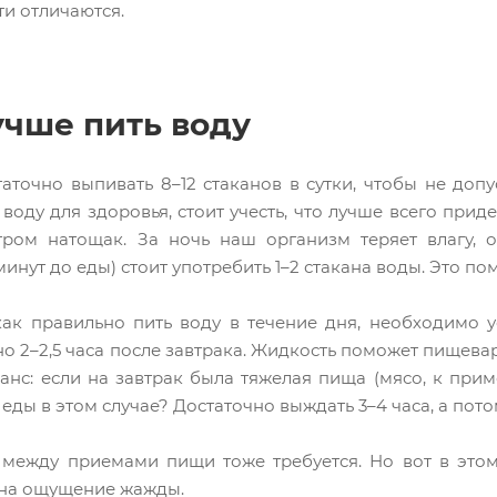
ти отличаются.
учше пить воду
таточно выпивать 8–12 стаканов в сутки, чтобы не допу
 воду для здоровья, стоит учесть, что лучше всего при
ром натощак. За ночь наш организм теряет влагу, о
минут до еды) стоит употребить 1–2 стакана воды. Это п
как правильно пить воду в течение дня, необходимо 
о 2–2,5 часа после завтрака. Жидкость поможет пищевар
анс: если на завтрак была тяжелая пища (мясо, к прим
 еды в этом случае? Достаточно выждать 3–4 часа, а по
 между приемами пищи тоже требуется. Но вот в этом
 на ощущение жажды.