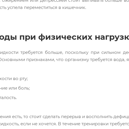
с ожирением или депрессией стоит выпивать больше вод
сть успела переместиться в кишечник.
оды при физических нагруз
идкости требуется больше, поскольку при сильном д
Основными признаками, что организму требуется вода, я
ости во рту;
ие или боль;
талость.
ения есть, то стоит сделать перерыв и восполнить дефиц
жидкость, если не хочется. В течение тренировки требует