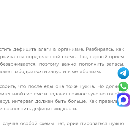
стить дефицита влаги в организме. Разбираясь, как
держиваться определенной схемы. Так, первый прием
безвоживается, поэтому важно пополнить запасы.
оможет взбодриться и запустить метаболизм.
усвоить, что после еды она тоже нужна. Но должно
ительной системе и подавит ложное чувство голода.
еру), интервал должен быть больше. Как правильно
том восполнить дефицит жидкости.
 случае особой схемы нет, ориентироваться нужно