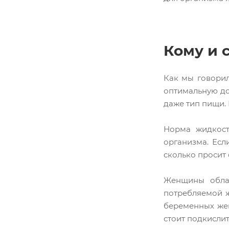
Кому и 
Как мы говорил
оптимальную до
даже тип пищи. 
Норма жидкост
организма. Есл
сколько просит 
Женщины облад
потребляемой жи
беременных жен
стоит подкисли