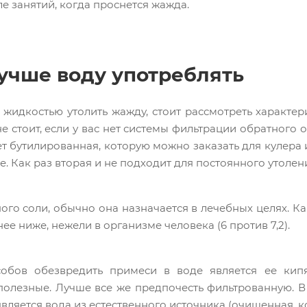
е занятий, когда проснется жажда.
учше воду употреблять
 жидкостью утолить жажду, стоит рассмотреть характер
е стоит, если у вас нет системы фильтрации обратного 
 бутилированная, которую можно заказать для кулера и
е. Как раз вторая и не подходит для постоянного утоле
го соли, обычно она назначается в лечебных целях. Ка
нее ниже, нежели в организме человека (6 против 7,2).
обов обезвредить примеси в воде является ее кипя
полезные. Лучше все же предпочесть фильтрованную. 
вляется вода из естественного источника (очищенная, к