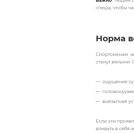
Важно
: людям 
спеша, чтобы ча
Норма в
Спортсменам ж
станут вялыми. 
ощущение сух
головокружен
внезапная ус
Если эти проявл
вливать в себя 