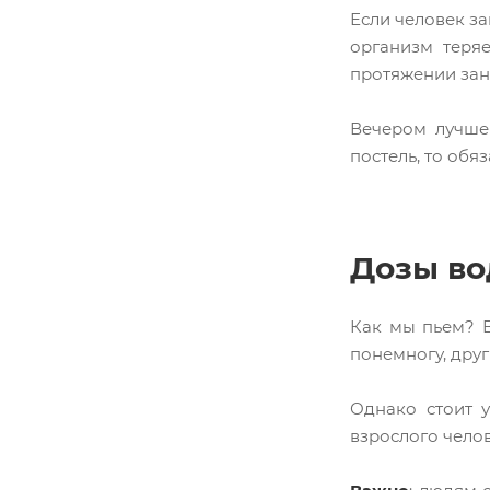
Если человек за
организм теря
протяжении зан
Вечером лучше 
постель, то обя
Дозы во
Как мы пьем? В
понемногу, дру
Однако стоит у
взрослого чело