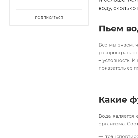
воду, сколько 
ПОДПИСАТЬСЯ
Пьем во
Все мы знаем, 
распространенн
– условность. 
показатель ее п
Какие ф
Вода является 
организма. Соот
транспортиро