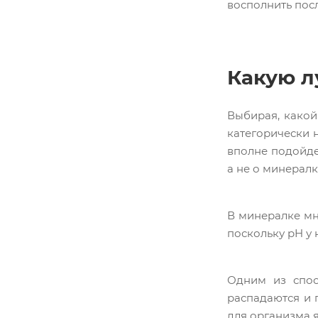
восполнить посл
Какую л
Выбирая, какой
категорически н
вполне подойдет
а не о минералк
В минералке мно
поскольку pH у 
Одним из спос
распадаются и 
для организма я