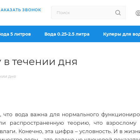
ЗАКАЗАТЬ ЗВОНОК
Вода 5 литров
Вода 0.25-2.5 литра
Кулеры для во
 в течении дня
нии дня
, что вода важна для нормального функциониро
ли распространенную теорию, что взрослому 
лаги. Конечно, эта цифра – условность. И в жиз
ичество воды – это далеко не ключевой показате