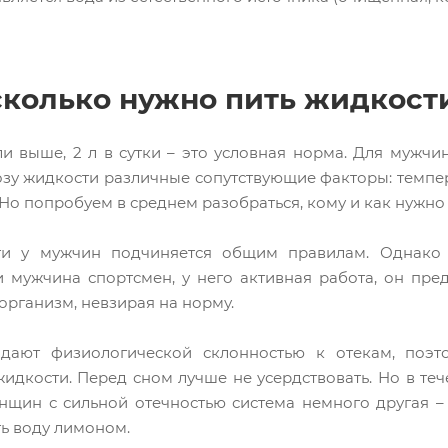
сколько нужно пить жидкост
и выше, 2 л в сутки – это условная норма. Для мужчин
зу жидкости различные сопутствующие факторы: темпе
Но попробуем в среднем разобраться, кому и как нужно 
и у мужчин подчиняется общим правилам. Однако н
и мужчина спортсмен, у него активная работа, он пред
организм, невзирая на норму.
ают физиологической склонностью к отекам, поэт
дкости. Перед сном лучше не усердствовать. Но в тече
щин с сильной отечностью система немного другая –
ть воду лимоном.