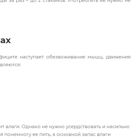
ы за раз – до 2 стаканов. Употреблять ее нужно не
ках
ефиците наступает обезвоживание мышц, движения
вляются:
ит влаги. Однако не нужно усердствовать и насильно
ся понемногу ее пить, а основной запас влаги