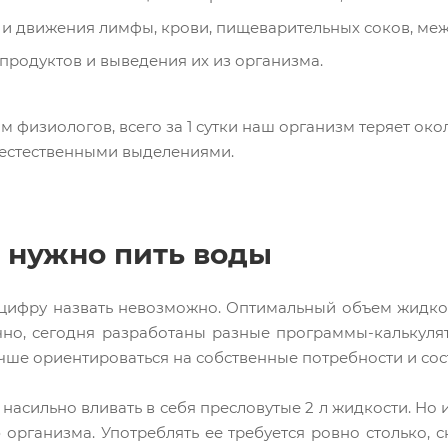
и движения лимфы, крови, пищеварительных соков, меж
продуктов и выведения их из организма.
 физиологов, всего за 1 сутки наш организм теряет окол
с естественными выделениями.
 нужно пить воды
ифру назвать невозможно. Оптимальный объем жидкости
чно, сегодня разработаны разные программы-калькулят
учше ориентироваться на собственные потребности и со
т насильно вливать в себя пресловутые 2 л жидкости. Но 
организма. Употреблять ее требуется ровно столько, с