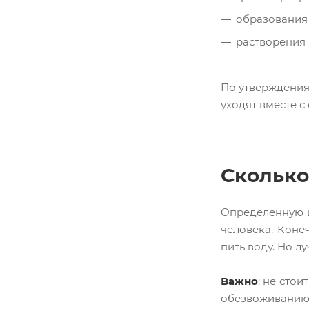
образования 
растворения 
По утверждениям
уходят вместе 
Сколько
Определенную ц
человека. Коне
пить воду. Но л
Важно
: не стои
обезвоживанию 