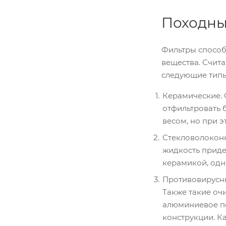
Походны
Фильтры способ
вещества. Счит
следующие типы
Керамические. 
отфильтровать 
весом, но при 
Стекловолоконн
жидкость приде
керамикой, одна
Противовирусны
Также такие очи
алюминиевое по
конструкции. К