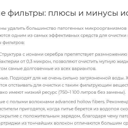
е фильтры: плюсы и минусы и
ны удалить большинство патогенных микроорганизмов 
аются одним из самых эффективных средств для очистки
 фильтров:
Структура с ионами серебра препятствует размножени
бактерии от 0,3 микрон, позволяют очистить мутную жи
этом самые долговечные из всех вариантов.
ые. Подходят для не очень сильно загрязненной воды. 
тся отстаивать для очистки с таким фильтрующим вещест
ко имеют низкий ресурс (750–1 100 литров без замены).
е с полыми волокнами advanced hollow fibers. Рекоменд
стители пригодятся, когда питье берется из водопоя ск
крытие с положительным зарядом, благодаря чему пат
артриджи из тончайших волокон отличаются большим ср