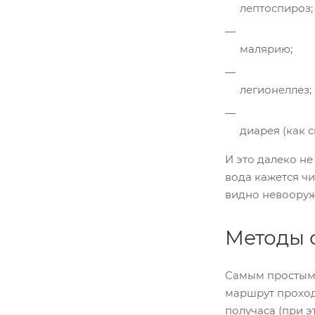
лептоспироз;
малярию;
легионеллез;
диарея (как 
И это далеко не
вода кажется чи
видно невооруж
Методы 
Самым простым 
маршрут проход
получаса (при э