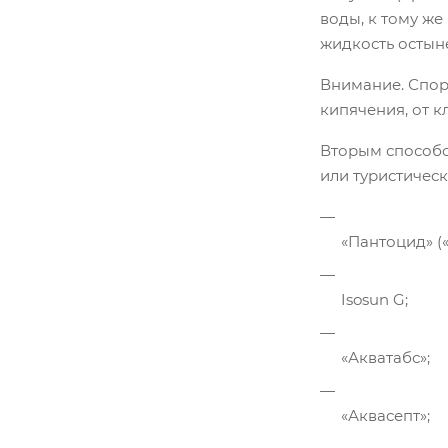
воды, к тому же
жидкость остыне
Внимание. Споры
кипячения, от к
Вторым способо
или туристичес
«Пантоцид» («
Isosun G;
«Акватабс»;
«Аквасепт»;