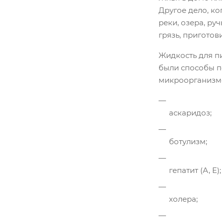
Другое дело, к
реки, озера, ру
грязь, приготов
Жидкость для пи
были способы п
микроорганизмов
аскаридоз;
ботулизм;
гепатит (А, Е);
холера;