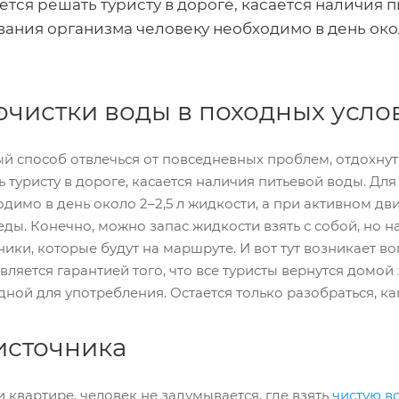
тся решать туристу в дороге, касается наличия 
ния организма человеку необходимо в день окол
очистки воды в походных усло
ый способ отвлечься от повседневных проблем, отдохнут
ь туристу в дороге, касается наличия питьевой воды. 
димо в день около 2–2,5 л жидкости, а при активном дв
ды. Конечно, можно запас жидкости взять с собой, но на
ники, которые будут на маршруте. И вот тут возникает в
вляется гарантией того, что все туристы вернутся домо
дной для употребления. Остается только разобраться, к
источника
 квартире, человек не задумывается, где взять
чистую в