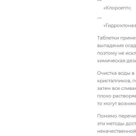
«Клорсепт»;
«Гидрохлоназ
Таблетки примен
выпадения осад
поэтому не искл
химическая дез
Очистка воды в
кристалликов, п
затем все слива
плохо растворяе
то могут возник
Помимо перечис
эти методы дос
некачественной