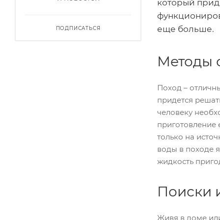
который приде
функционирова
еще больше.
ПОДПИСАТЬСЯ
Методы 
Поход – отличн
придется решат
человеку необхо
приготовление е
только на источ
воды в походе я
жидкость приго
Поиски 
Живя в доме или