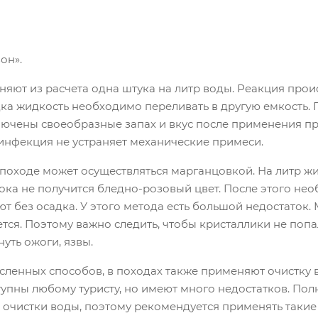
он».
яют из расчета одна штука на литр воды. Реакция прои
ка жидкость необходимо переливать в другую емкость. П
ючены своеобразные запах и вкус после применения преп
инфекция не устраняет механические примеси.
 походе может осуществляться марганцовкой. На литр ж
ока не получится бледно-розовый цвет. После этого нео
ют без осадка. У этого метода есть большой недостаток
тся. Поэтому важно следить, чтобы кристаллики не попал
нуть ожоги, язвы.
ленных способов, в походах также применяют очистку в
тупны любому туристу, но имеют много недостатков. Пол
 очистки воды, поэтому рекомендуется применять такие