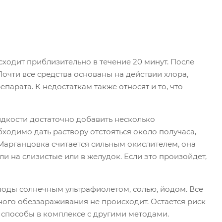
сходит приблизительно в течение 20 минут. После
очти все средства основаны на действии хлора,
арата. К недостаткам также относят и то, что
идкости достаточно добавить несколько
бходимо дать раствору отстояться около получаса,
. Марганцовка считается сильным окислителем, она
и на слизистые или в желудок. Если это произойдет,
оды солнечным ультрафиолетом, солью, йодом. Все
ного обеззараживания не происходит. Остается риск
 способы в комплексе с другими методами.