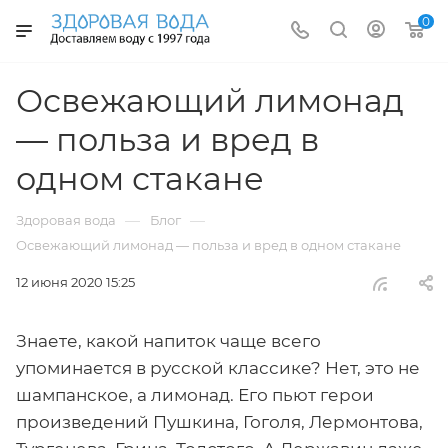
0
Освежающий лимонад
— польза и вред в
одном стакане
—
—
Здоровая вода
Блог
Освежающий лимонад — польза и вред в одном стакане
12 июня 2020 15:25
Знаете, какой напиток чаще всего
упоминается в русской классике? Нет, это не
шампанское, а лимонад. Его пьют герои
произведений Пушкина, Гоголя, Лермонтова,