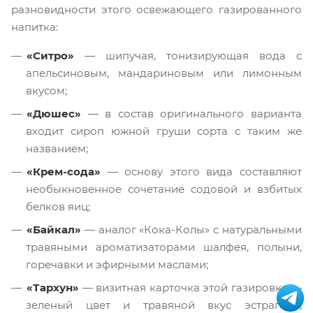
разновидности этого освежающего газированного
напитка:
«Ситро»
— шипучая, тонизирующая вода с
апельсиновым, мандариновым или лимонным
вкусом;
«Дюшес»
— в состав оригинального варианта
входит сироп южной груши сорта с таким же
названием;
«Крем-сода»
— основу этого вида составляют
необыкновенное сочетание содовой и взбитых
белков яиц;
«Байкал»
— аналог «Кока-Колы» с натуральными
травяными ароматизаторами шалфея, полыни,
горечавки и эфирными маслами;
«Тархун»
— визитная карточка этой газировки —
зеленый цвет и травяной вкус эстрагона,