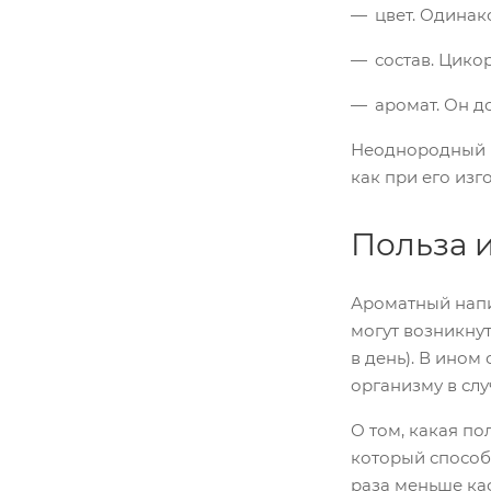
цвет. Одинак
состав. Цико
аромат. Он д
Неоднородный цв
как при его из
Польза 
Ароматный напит
могут возникну
в день). В ином
организму в слу
О том, какая по
который способс
раза меньше ка