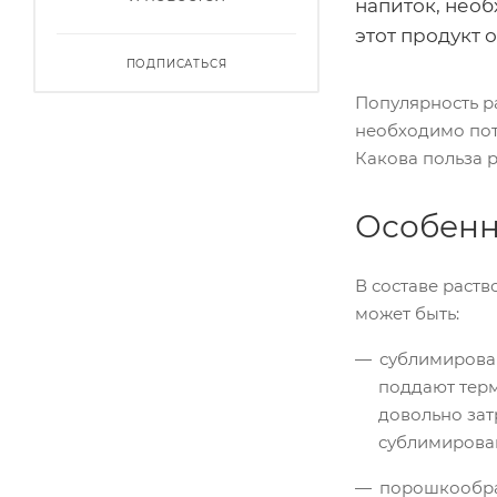
напиток, необ
этот продукт 
ПОДПИСАТЬСЯ
Популярность р
необходимо потр
Какова польза 
Особенно
В составе раст
может быть:
сублимирован
поддают терм
довольно зат
сублимирован
порошкообраз