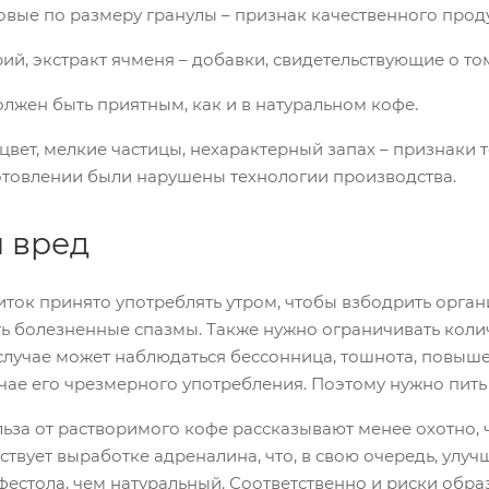
овые по размеру гранулы – признак качественного проду
рий, экстракт ячменя – добавки, свидетельствующие о том
олжен быть приятным, как и в натуральном кофе.
ет, мелкие частицы, нехарактерный запах – признаки то
готовлении были нарушены технологии производства.
и вред
ок принято употреблять утром, чтобы взбодрить организ
ть болезненные спазмы. Также нужно ограничивать коли
 случае может наблюдаться бессонница, тошнота, повыше
чае его чрезмерного употребления. Поэтому нужно пить 
льза от растворимого кофе рассказывают менее охотно, ч
твует выработке адреналина, что, в свою очередь, улу
фестола, чем натуральный. Соответственно и риски обр