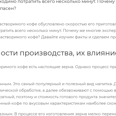
ходимо потратить всего несколько минут. Почему 
опасен?
астворимого кофе обусловлено скоростью его приготовл
атить всего несколько минут. Почему же многие эксперт
растворимого кофе? Давайте изучим факты и сделаем п
сти производства, их влияние
воримого кофе есть настоящие зерна. Однако процесс п
ным. Это самый популярный и полезный вид напитка. Д
ической обработке, а далее обезвоживают с помощью ва
ратный, поэтому и стоимость готового продукта значитель
ный кофе по вкусовым характеристикам наиболее схож
ным. В процессе его изготовления зерна мелко перема