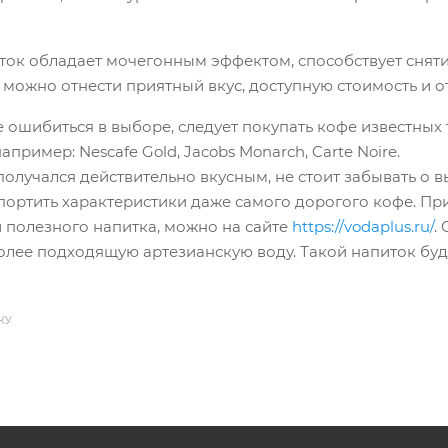
ок обладает мочегонным эффектом, способствует снятию
можно отнести приятный вкус, доступную стоимость и о
е ошибиться в выборе, следует покупать кофе известны
апример: Nescafe Gold, Jacobs Monarch, Carte Noire.
получался действительно вкусным, не стоит забывать о 
портить характеристики даже самого дорогого кофе. Пр
и полезного напитка, можно на сайте
https://vodaplus.ru/
.
более подходящую артезианскую воду. Такой напиток бу
КУ