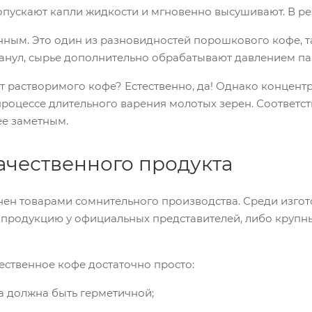
пускают капли жидкости и мгновенно высушивают. В рез
ным. Это один из разновидностей порошкового кофе, та
анул, сырье дополнительно обрабатывают давлением пара
 от растворимого кофе? Естественно, да! Однако концен
процессе длительного варения молотых зерен. Соответс
ее заметным.
ачественного продукта
ен товарами сомнительного производства. Среди изгото
 продукцию у официальных представителей, либо крупн
ественное кофе достаточно просто:
а должна быть герметичной;