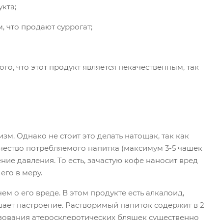
кта;
, что продают суррогат;
го, что этот продукт является некачественным, так
м. Однако не стоит это делать натощак, так как
чество потребляемого напитка (максимум 3-5 чашек
ние давления. То есть, зачастую кофе наносит вред
его в меру.
ем о его вреде. В этом продукте есть алкалоид,
чшает настроение. Растворимый напиток содержит в 2
азования атеросклеротических бляшек существенно