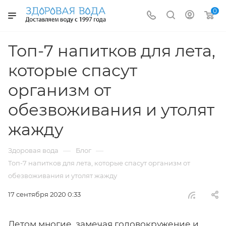
0
Топ-7 напитков для лета,
которые спасут
организм от
обезвоживания и утолят
жажду
—
—
Здоровая вода
Блог
Топ-7 напитков для лета, которые спасут организм от
обезвоживания и утолят жажду
17 сентября 2020 0:33
Летом многие, замечая головокружение и