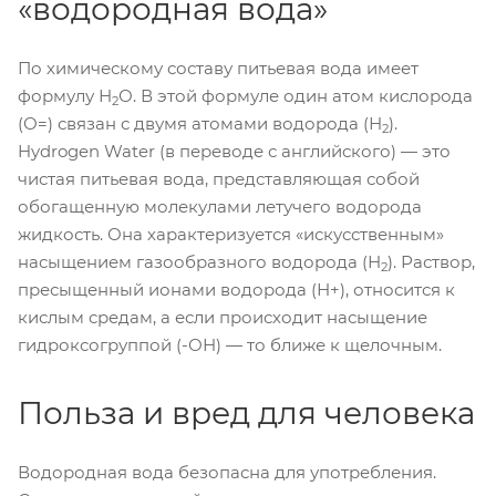
«водородная вода»
По химическому составу питьевая вода имеет
формулу Н
О. В этой формуле один атом кислорода
2
(О=) связан с двумя атомами водорода (Н
).
2
Hydrogen Water (в переводе с английского) — это
чистая питьевая вода, представляющая собой
обогащенную молекулами летучего водорода
жидкость. Она характеризуется «искусственным»
насыщением газообразного водорода (Н
). Раствор,
2
пресыщенный ионами водорода (Н+), относится к
кислым средам, а если происходит насыщение
гидроксогруппой (-ОН) — то ближе к щелочным.
Польза и вред для человека
Водородная вода безопасна для употребления.