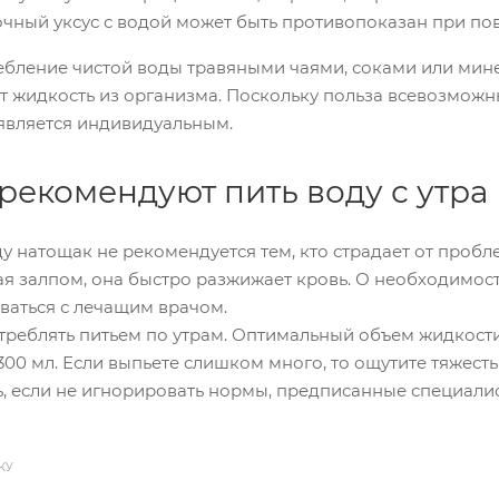
очный уксус с водой может быть противопоказан при по
ебление чистой воды травяными чаями, соками или мине
т жидкость из организма. Поскольку польза всевозможн
является индивидуальным.
рекомендуют пить воду с утра
ду натощак не рекомендуется тем, кто страдает от проб
я залпом, она быстро разжижает кровь. О необходимост
ваться с лечащим врачом.
отреблять питьем по утрам. Оптимальный объем жидкост
300 мл. Если выпьете слишком много, то ощутите тяжест
, если не игнорировать нормы, предписанные специали
КУ