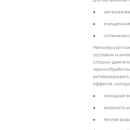
● негазирова
● очищенной
● оптимальной
Неполезной счи
составом и имее
опорно-двигате
термообработки
активизировать 
эффекта, которо
● холодная вод
● жидкость ком
● теплая вода 