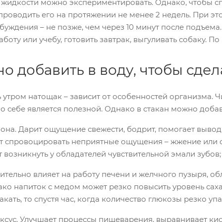
 жидкости можно экспериментировать. Однако, чтобы сп
проводить его на протяжении не менее 2 недель. При эт
буждения – не позже, чем через 10 минут после подъем
аботу или учебу, готовить завтрак, выгуливать собаку. 
о добавить в воду, чтобы сде
ь утром натощак – зависит от особенностей организма.
о себе является полезной. Однако в стакан можно добав
а. Дарит ощущение свежести, бодрит, помогает выводи
т спровоцировать неприятные ощущения – жжение или о
 возникнуть у обладателей чувствительной эмали зубов;
ельно влияет на работу печени и желчного пузыря, о
ако напиток с медом может резко повысить уровень саха
акать, то спустя час, когда количество глюкозы резко упа
ус. Улучшает процессы пищеварения, выравнивает ки