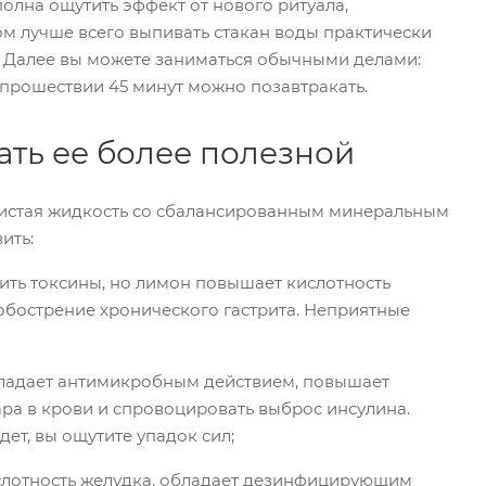
олна ощутить эффект от нового ритуала,
ом лучше всего выпивать стакан воды практически
а. Далее вы можете заниматься обычными делами:
По прошествии 45 минут можно позавтракать.
лать ее более полезной
 Чистая жидкость со сбалансированным минеральным
ить:
ть токсины, но лимон повышает кислотность
бострение хронического гастрита. Неприятные
бладает антимикробным действием, повышает
ра в крови и спровоцировать выброс инсулина.
дет, вы ощутите упадок сил;
слотность желудка, обладает дезинфицирующим