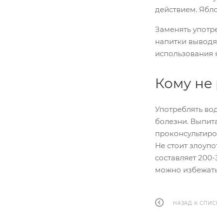
действием. Ябл
Заменять употр
напитки выводя
использования 
Кому не 
Употреблять во
болезни. Выпита
проконсультиро
Не стоит злоуп
составляет 200-
можно избежать
НАЗАД К СПИС