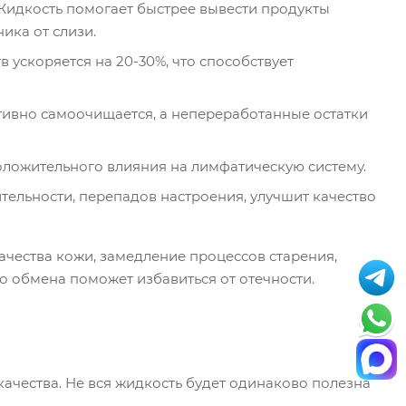
идкость помогает быстрее вывести продукты
ика от слизи.
 ускоряется на 20-30%, что способствует
тивно самоочищается, а непереработанные остатки
ложительного влияния на лимфатическую систему.
тельности, перепадов настроения, улучшит качество
ачества кожи, замедление процессов старения,
о обмена поможет избавиться от отечности.
качества. Не вся жидкость будет одинаково полезна