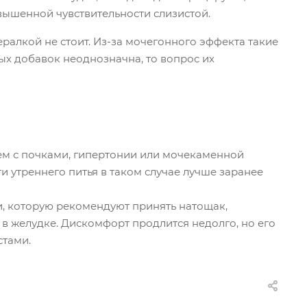
вышенной чувствительности слизистой.
ралкой не стоит. Из-за мочегонного эффекта такие
ых добавок неоднозначна, то вопрос их
лем с почками, гипертонии или мочекаменной
и утреннего питья в таком случае лучше заранее
и, которую рекомендуют принять натощак,
ь в желудке. Дискомфорт продлится недолго, но его
стами.