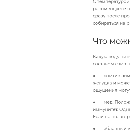
С температурой
рекомендуется 
сразу после про
собираться на р
Что можн
Какую воду пит
составом сама п
● ломтик лимон
желудка и може
ощущения могут
● мед. Положит
иммунитет. Одн
Если не позавтр
● яблочный укс