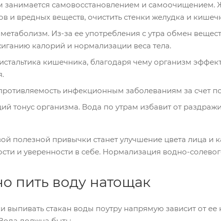
 занимается самовосстановлением и самоочищением. Ж
в и вредных веществ, очистить стенки желудка и кишечн
метаболизм. Из-за ее употребления с утра обмен веществ
иганию калорий и нормализации веса тела.
истальтика кишечника, благодаря чему организм эффек
.
ротивляемость инфекционным заболеваниям за счет по
ий тонус организма. Вода по утрам избавит от раздражи
вой полезной привычки станет улучшение цвета лица и к
ости и уверенности в себе. Нормализация водно-солевог
но пить воду натощак
 выпивать стакан воды поутру напрямую зависит от ее 
Вода должна быть: