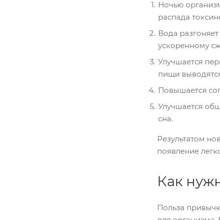
Ночью организм
распада токсино
Вода разгоняет 
ускоренному сж
Улучшается пер
пищи выводятся
Повышается соп
Улучшается общ
сна.
Результатом но
появление легк
Как нуж
Польза привычки
для организма. 