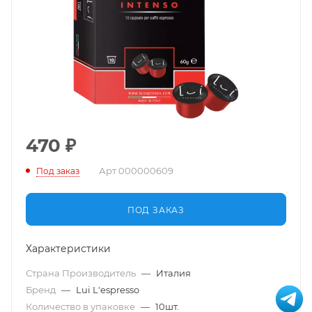
470
₽
Арт
000000609
Под заказ
ПОД ЗАКАЗ
Характеристики
Страна Производитель
—
Италия
Бренд
—
Lui L'espresso
Количество в упаковке
—
10шт.