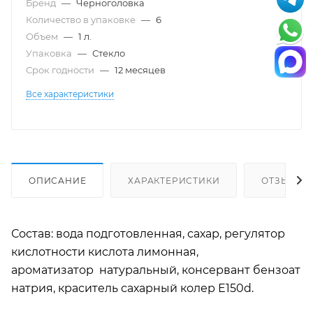
Бренд
—
Черноголовка
Количество в упаковке
—
6
Объем
—
1 л.
Упаковка
—
Стекло
Срок годности
—
12 месяцев
Все характеристики
ОПИСАНИЕ
ХАРАКТЕРИСТИКИ
ОТЗЫВЫ
Состав: вода подготовленная, сахар, регулятор
кислотности кислота лимонная,
ароматизатор натуральный, консервант бензоат
натрия, краситель сахарный колер Е150d.