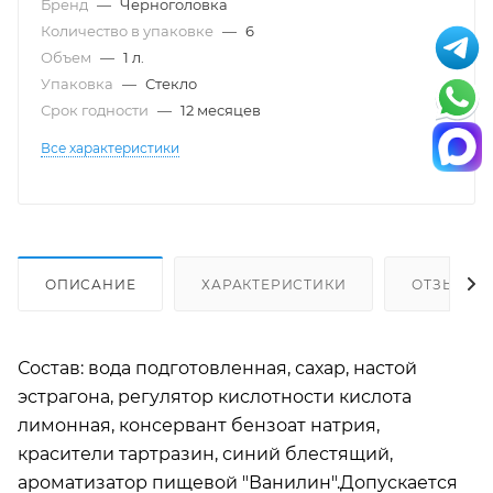
Бренд
—
Черноголовка
Количество в упаковке
—
6
Объем
—
1 л.
Упаковка
—
Стекло
Срок годности
—
12 месяцев
Все характеристики
ОПИСАНИЕ
ХАРАКТЕРИСТИКИ
ОТЗЫВЫ
Состав: вода подготовленная, сахар, настой
эстрагона, регулятор кислотности кислота
лимонная, консервант бензоат натрия,
красители тартразин, синий блестящий,
ароматизатор пищевой "Ванилин".Допускается