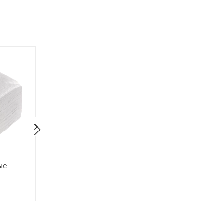
кая H-
Кулер настольный AEL
Помпа механич
оре,
340TK (АЕЛ) только
AEL "PRIM II"
нагрев, белый
Много
Много