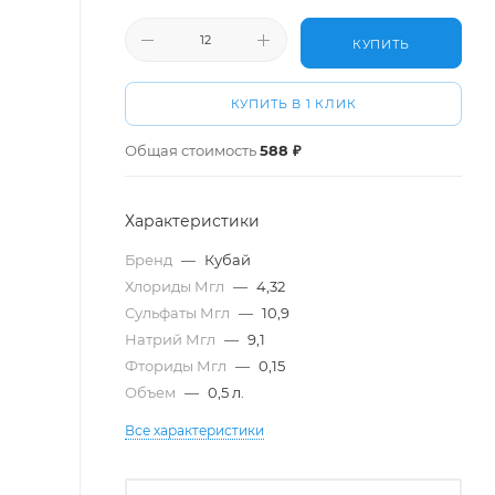
КУПИТЬ
КУПИТЬ В 1 КЛИК
Общая стоимость
588 ₽
Характеристики
Бренд
—
Кубай
Хлориды Мгл
—
4,32
Сульфаты Мгл
—
10,9
Натрий Мгл
—
9,1
Фториды Мгл
—
0,15
Объем
—
0,5 л.
Все характеристики