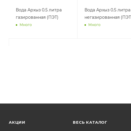
Вода Адыл Тау 1.45 литра
Вода Пилигрим 0.5
негазированная (ПЭТ)
литра негазированн
(ПЭТ)
Много
Много
АКЦИИ
ВЕСЬ КАТАЛОГ