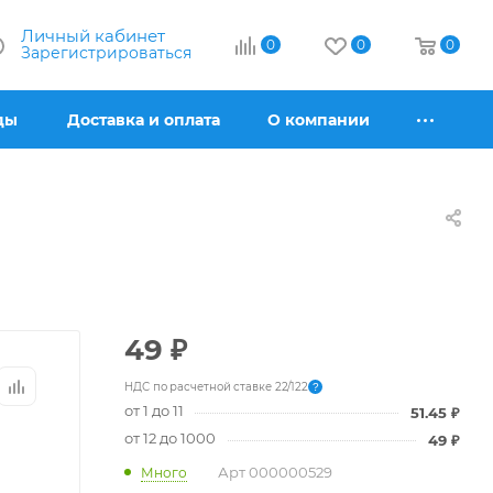
Личный кабинет
0
0
0
Зарегистрироваться
ды
Доставка и оплата
О компании
49
₽
НДС по расчетной ставке 22/122
?
от 1 до 11
51.45
₽
от 12 до 1000
49
₽
Арт
000000529
Много