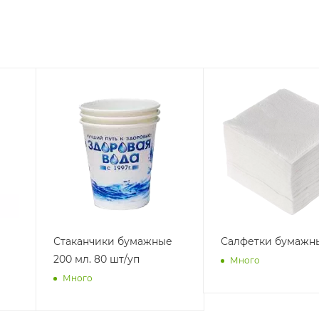
в
Ложка столовая пластик
Помпа электричес
металлик 17,5см. 18шт/уп
RP14, на аккумулят
белая
Много
Много