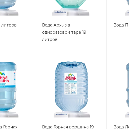
9 литров
Вода Архыз в
Вода П
одноразовой таре 19
литров
а Горная
Вода Горная вершина 19
Вода Л