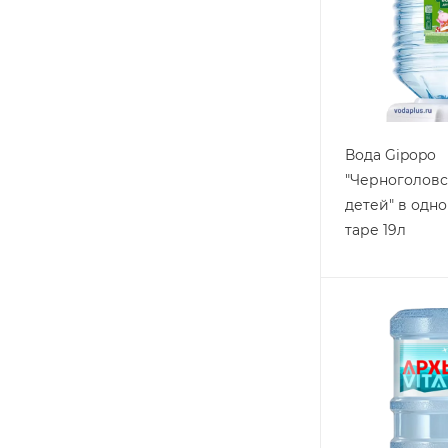
Вода Gipopo
"Черноголовс
детей" в одн
таре 19л