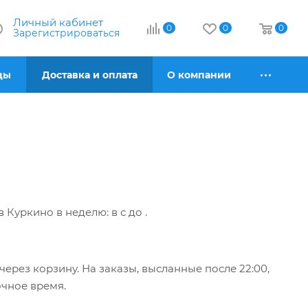
Личный кабинет
0
0
0
Зарегистрироваться
ды
Доставка и оплата
О компании
 в Куркино
в неделю: в
с
до
.
ерез корзину. На заказы, высланные после 22:00,
очное время.