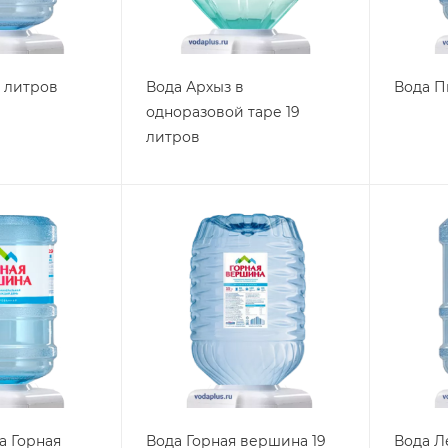
9 литров
Вода Архыз в
Вода П
одноразовой таре 19
литров
а Горная
Вода Горная вершина 19
Вода Л