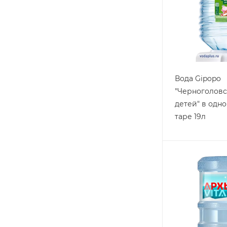
Вода Gipopo
"Черноголовс
детей" в одн
таре 19л