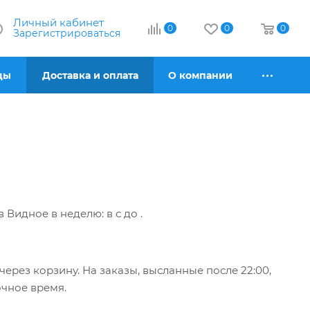
Личный кабинет
0
0
0
Зарегистрироваться
ды
Доставка и оплата
О компании
 в Видное
в неделю: в
с
до
.
ерез корзину. На заказы, высланные после 22:00,
очное время.