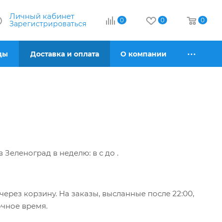
Личный кабинет
0
0
0
Зарегистрироваться
ды
Доставка и оплата
О компании
 в Зеленоград
в неделю: в
с
до
.
ерез корзину. На заказы, высланные после 22:00,
очное время.