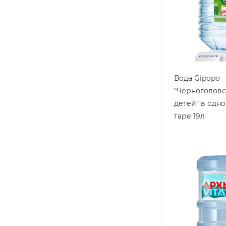
Вода Gipopo
"Черноголовс
детей" в одн
таре 19л