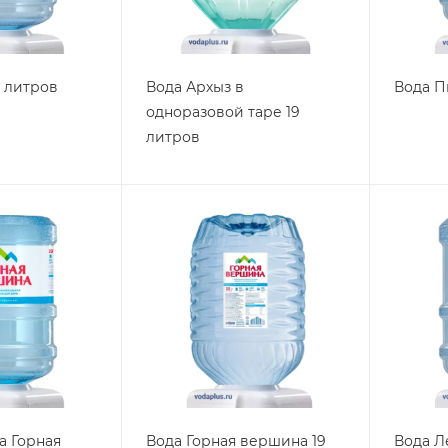
9 литров
Вода Архыз в
Вода П
одноразовой таре 19
литров
а Горная
Вода Горная вершина 19
Вода Л