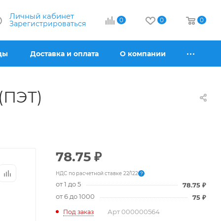
Личный кабинет
0
0
0
Зарегистрироваться
ды
Доставка и оплата
О компании
(ПЭТ)
78.75
₽
НДС по расчетной ставке 22/122
?
от 1 до 5
78.75
₽
от 6 до 1000
75
₽
Арт
000000564
Под заказ