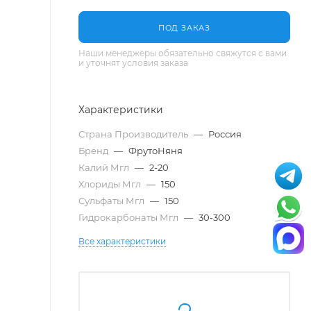
ПОД ЗАКАЗ
Наши менеджеры обязательно свяжутся с вами
и уточнят условия заказа
Характеристики
Страна Производитель
—
Россия
Бренд
—
ФрутоНяня
Калий Мгл
—
2-20
Хлориды Мгл
—
150
Сульфаты Мгл
—
150
Гидрокарбонаты Мгл
—
30-300
Все характеристики